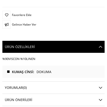
Favorilere Ekle
Gelince Haber Ver
ÜRÜN ÖZELLIKLERI
%90VISCON %10LINEN
KUMAŞ CİNSİ
DOKUMA
YORUMLAR
(0)
ÜRÜN ÖNERILERI