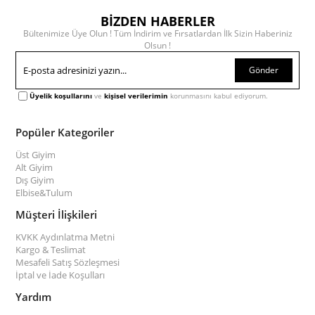
BİZDEN HABERLER
Bültenimize Üye Olun ! Tüm İndirim ve Fırsatlardan İlk Sizin Haberiniz
Olsun !
Gönder
Üyelik koşullarını
ve
kişisel verilerimin
korunmasını kabul ediyorum.
Popüler Kategoriler
Üst Giyim
Alt Giyim
Dış Giyim
Elbise&Tulum
Müşteri İlişkileri
KVKK Aydınlatma Metni
Kargo & Teslimat
Mesafeli Satış Sözleşmesi
İptal ve İade Koşulları
Yardım