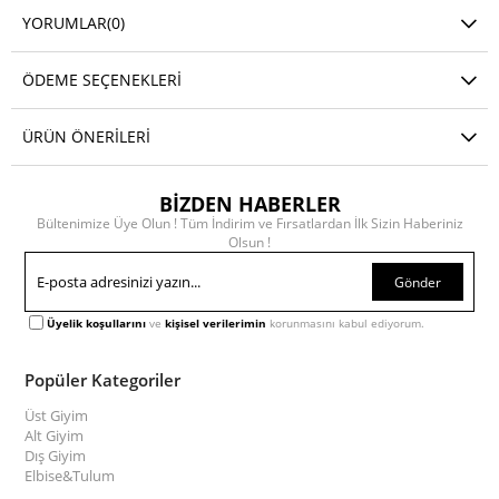
YORUMLAR
(0)
ÖDEME SEÇENEKLERI
ÜRÜN ÖNERILERI
BİZDEN HABERLER
Bültenimize Üye Olun ! Tüm İndirim ve Fırsatlardan İlk Sizin Haberiniz
Olsun !
Gönder
Üyelik koşullarını
ve
kişisel verilerimin
korunmasını kabul ediyorum.
Popüler Kategoriler
Üst Giyim
Alt Giyim
Dış Giyim
Elbise&Tulum