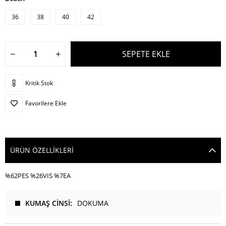
36
38
40
42
Kritik Stok
Favorilere Ekle
ÜRÜN ÖZELLIKLERI
%62PES %26VIS %7EA
KUMAŞ CİNSİ
DOKUMA