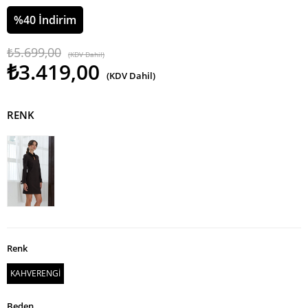
%
40
İndirim
₺5.699,00
(KDV Dahil)
₺3.419,00
(KDV Dahil)
RENK
Renk
KAHVERENGİ
Beden